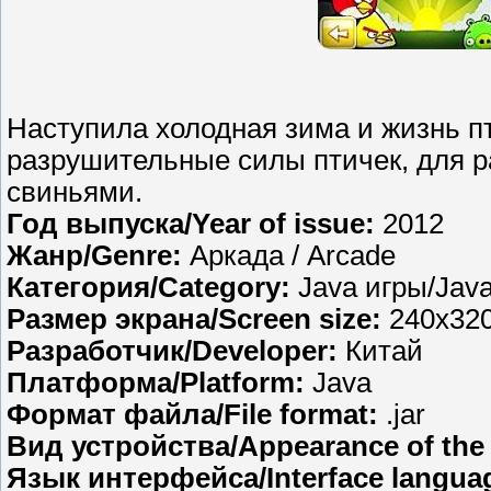
Наступила холодная зима и жизнь пт
разрушительные силы птичек, для р
свиньями.
Год выпуска/Year of issue:
2012
Жанр/Genre:
Аркада / Arcade
Категория/Category:
Java игры/Jav
Размер экрана/Screen size:
240х32
Разработчик/Developer:
Китай
Платформа/Platform:
Java
Формат файла/File format:
.jar
Вид устройства/Appearance of the 
Язык интерфейса/Interface langua