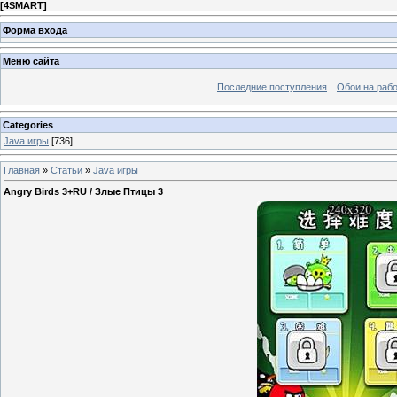
[
4SMART
]
Форма входа
Меню сайта
Последние поступления
Обои на рабо
Categories
Java игры
[736]
Главная
»
Статьи
»
Java игры
Angry Birds 3+RU / Злые Птицы 3