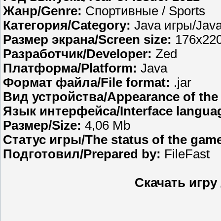
Жанр/Genre:
Спортивные / Sports
Категория/Category:
Java игры/Jav
Размер экрана/Screen size:
176x220
Разработчик/Developer:
Zed
Платформа/Platform:
Java
Формат файла/File format:
.jar
Вид устройства/Appearance of the 
Язык интерфейса/Interface langua
Размер/Size:
4,06 Mb
Статус игры/The status of the gam
Подготовил/Prepared by:
FileFast
Скачать игру