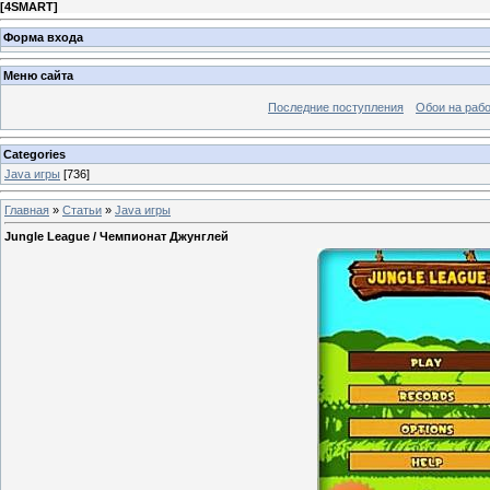
[
4SMART
]
Форма входа
Меню сайта
Последние поступления
Обои на рабо
Categories
Java игры
[736]
Главная
»
Статьи
»
Java игры
Jungle League / Чемпионат Джунглей