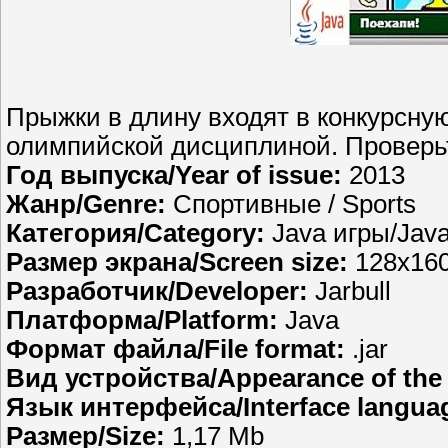
Прыжки в длину входят в конкурсну
олимпийской дисциплиной. Проверьт
Год выпуска/Year of issue:
2013
Жанр/Genre:
Спортивные / Sports
Категория/Category:
Java игры/Jav
Размер экрана/Screen size:
128x160
Разработчик/Developer:
Jarbull
Платформа/Platform:
Java
Формат файла/File format:
.jar
Вид устройства/Appearance of the 
Язык интерфейса/Interface langua
Размер/Size:
1,17 Mb