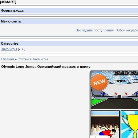
[
4SMART
]
Форма входа
Меню сайта
Последние поступления
Обои на рабо
Categories
Java игры
[736]
Главная
»
Статьи
»
Java игры
Olympic Long Jump / Олимпийский прыжок в длину