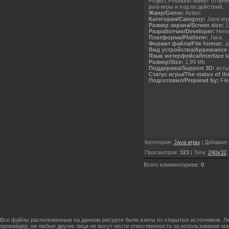
Project Poseidon имеет отли
java-игры и ход ее действий.
Жанр/Genre:
Action
Категория/Category:
Java иг
Размер экрана/Screen size:
1
Разработчик/Developer:
Heroc
Платформа/Platform:
Java
Формат файла/File format:
.j
Вид устройства/Appearance o
Язык интерфейса/Interface l
Размер/Size:
1,99 Mb
Поддержка/Support 3D:
есть/
Статус игры/The status of th
Подготовил/Prepared by:
Fil
Категория
:
Java игры
|
Добавил
Просмотров
:
323
|
Теги
:
240x32
Всего комментариев
:
0
Все файлы расположенные на данном ресурсе были взяты из открытых источников. Лю
провайдер, ни любые другие лица не могут нести отвественности за использование м