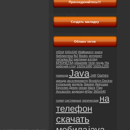
Присоединяйтесь!!!
Создать закладку
Облако тегов
обои
640x640
Wallpapers
книги
библиотека
fb2
Books
интернет
читалка fb2
картинки
взгляд
БРЮНЕТКА
общение
тело
грудь
На
рабочий стол
1920x1080
1920x1200
Java
Games
природа
JAR
аркада
акселерометр
Brooklyn Decker
купальник
модель
бикини
Девушка
Бруклин Декер
океан
black
Flag
игры
Assassins
андроид
360x640
на
гонки
системные
логические
телефон
скачать
мобила
java