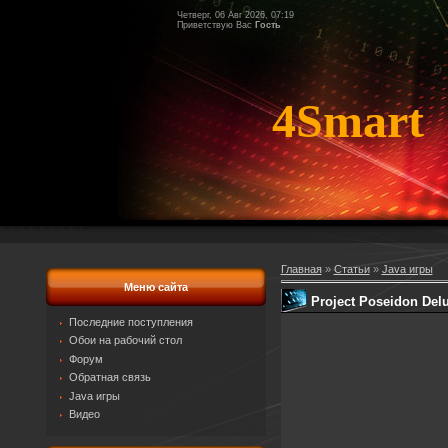
Четверг, 06 Авг 2026, 07:19
Приветствую Вас
Гость
4Smart
Главная
»
Статьи
»
Java игры
Меню сайта
Project Poseidon Del
Последние поступления
Обои на рабочий стол
Форум
Обратная связь
Java игры
Видео