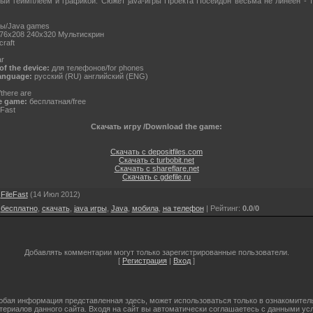
чный геймплеем и графикой. Сюжет java-игры Проекта Посейдон весьма не линеен - 
ры/Java games
76x208 240х320 Мультискрин
raft
ar
f the device:
для телефонов/for phones
anguage:
русский (RU) английский (ENG)
there are
e game:
бесплатная/free
eFast
Скачать игру /Download the game:
Скачать с depositfiles.com
Скачать с turbobit.net
Скачать с shareflare.net
Скачать с gdefile.ru
:
FileFast
(14 Июл 2012)
,
бесплатно
,
скачать
,
java игры
,
Java
,
мобила
,
на телефон
|
Рейтинг
:
0.0
/
0
Добавлять комментарии могут только зарегистрированные пользователи.
[
Регистрация
|
Вход
]
бая информация представленная здесь, может использоваться только в ознакомительн
атериалов данного сайта. Входя на сайт вы автоматически соглашаетесь с данными ус