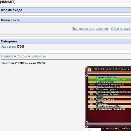
[
4SMART
]
Форма входа
Меню сайта
Последние поступления
Обои на рабо
Categories
Java игры
[736]
Главная
»
Статьи
»
Java игры
Tanchiki 2059/Танчики 2059/