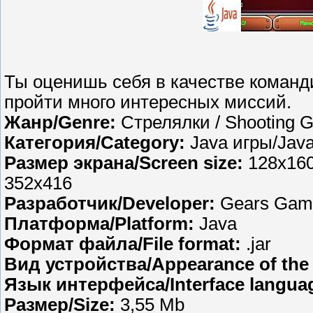
Ты оценишь себя в качестве команди
пройти много интересных миссий.
Жанр/Genre:
Стрелялки / Shooting 
Категория/Category:
Java игры/Jav
Размер экрана/Screen size:
128x160
352x416
Разработчик/Developer:
Gears Gam
Платформа/Platform:
Java
Формат файла/File format:
.jar
Вид устройства/Appearance of the 
Язык интерфейса/Interface langua
Размер/Size:
3,55 Mb