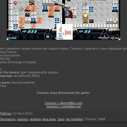
ет управлять своим танком при защите Клана. Сразись с врагом и стань образцом для
oting Games
ры/Java games
40x320
active Exchange Company
ar
f the device:
для телефонов/for phones
anguage:
английский (ENG)
e game:
бесплатная/free
eFast
Скачать игру /Download the game:
Скачать с depositfiles.com
Скачать с shareflare.net
:
FileFast
(22 Июл 2012)
,
бесплатно
,
скачать
,
мобила
,
java игры
,
Java
,
на телефон
|
Рейтинг
:
0.0
/
0