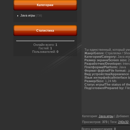
Категории
Java игры
[736]
Статистика
Онлайн всего:
1
Гостей:
1
Ты единственный, который уме
Пользователей:
0
Жанр/Genre:
Стрелялки / Sho
Категория/Category:
Java иг
Размер экрана/Screen size:
2
Разработчик/Developer:
Inter
Платформа/Platform:
Java
Формат файла/File format:
.j
Вид устройства/Appearance o
Язык интерфейса/Interface l
Размер/Size:
1,24 Mb
Статус игры/The status of th
Подготовил/Prepared by:
Fil
Категория
:
Java игры
|
Добавил
Просмотров
:
373
|
Теги
:
240x32
Всего комментариев
:
0