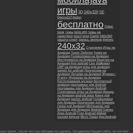
игры
3D
240x320
SE
Daeva112
Action
бесплатно
Офис
java игр
book
темы
темы на
смартфон
touch
игра
Game
640x360
защита
спорт
запись звонков
themes
240x32
Стрелялки
Игры на
Андроид
Tower Defense
Гонки на
Андроид
Головоломки на Андроид
Инструменты на Андроид
Браузер на
Андроид
free android
Live Wallpaper
LWP на Андроид
игры для андроид
games for android
Логические на
Андроид
Леталки на Андроид
Журнал -
Я могу
Журналы на Андроид
Распознавание музыки
бесплатный
андроид
программы для Android
программы для Андроид
Android
Спортивные игры на Андроид
Аркада
на Андроид
android apps
Книги для
Андроид
games android
Головоломки
для Андроид
Логические для Андроид
Гонки для Андроид
Мотоциклы для
Андроид
для Андроид
Android Games
Apps Android
Free
Android Widget
полная версия
Мото Триал
App Android
ых целях, после чего вы обязаны ее удалить. Ни администрация сайта, ни хостинг-