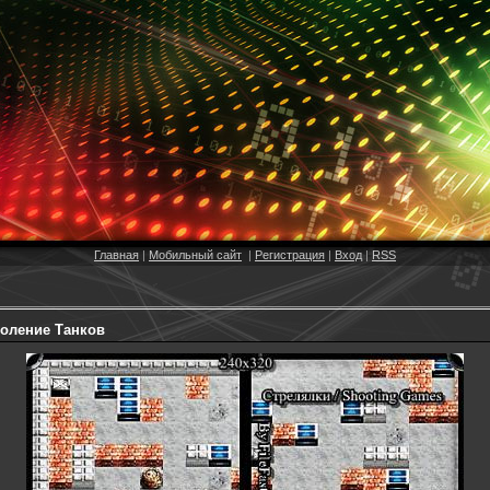
Главная
|
Мобильный сайт
|
Регистрация
|
Вход
|
RSS
коление Танков