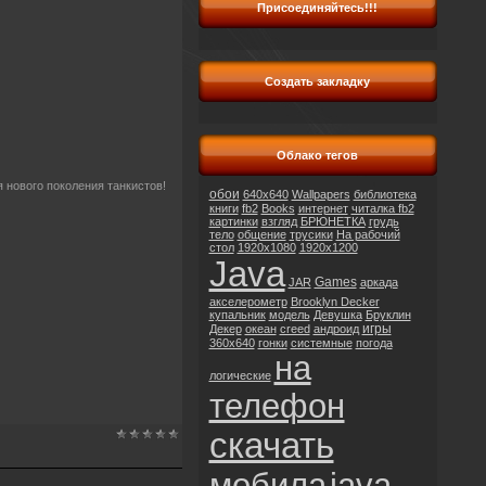
Присоединяйтесь!!!
Создать закладку
Облако тегов
 нового поколения танкистов!
обои
640x640
Wallpapers
библиотека
книги
fb2
Books
интернет
читалка fb2
картинки
взгляд
БРЮНЕТКА
грудь
тело
общение
трусики
На рабочий
стол
1920x1080
1920x1200
Java
Games
JAR
аркада
акселерометр
Brooklyn Decker
купальник
модель
Девушка
Бруклин
игры
Декер
океан
creed
андроид
360x640
гонки
системные
погода
на
логические
телефон
скачать
мобила
java