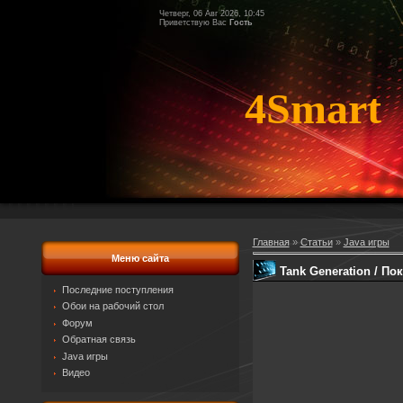
Четверг, 06 Авг 2026, 10:45
Приветствую Вас
Гость
4Smart
Главная
»
Статьи
»
Java игры
Меню сайта
Tank Generation / По
Последние поступления
Обои на рабочий стол
Форум
Обратная связь
Java игры
Видео