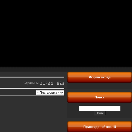
Форма входа
Страницы
:
«
1
2
3
4
...
6
7
»
Поиск
Присоединяйтесь!!!