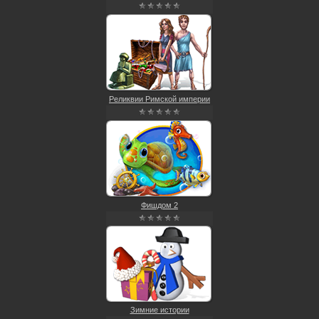
Реликвии Римской империи
Фишдом 2
Зимние истории