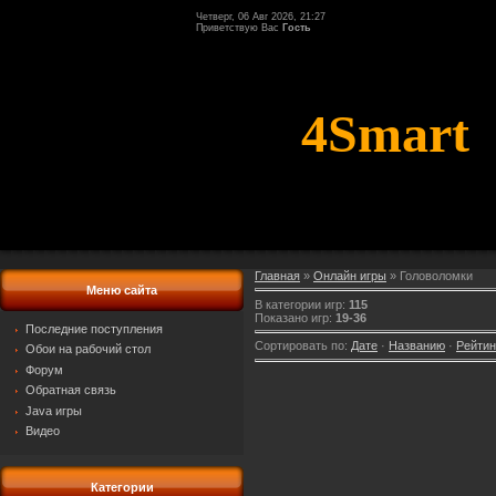
Четверг, 06 Авг 2026, 21:27
Приветствую Вас
Гость
4Smart
Главная
»
Онлайн игры
» Головоломки
Меню сайта
В категории игр
:
115
Показано игр
:
19-36
Последние поступления
Сортировать по
:
Дате
·
Названию
·
Рейтин
Обои на рабочий стол
Форум
Обратная связь
Java игры
Видео
Категории