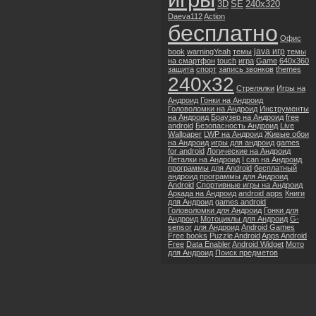
3D
SE
240x320
Daeva112
Action
бесплатно
Офис
java игр
book
warningYeah
темы
темы
на смартфон
touch
игра
Game
640x360
защита
спорт
запись звонков
themes
240x32
Стрелялки
Игры на
Андроид
Гонки на Андроид
Головоломки на Андроид
Инструменты
на Андроид
Браузер на Андроид
free
android
Безопасность Андроид
Live
Wallpaper
LWP на Андроид
Живые обои
на Андроид
игры для андроид
games
for android
Логические на Андроид
Леталки на Андроид
I can на Андроид
программы для Android
бесплатный
андроид
программы для Андроид
Android
Спортивные игры на Андроид
Аркада на Андроид
android apps
Книги
для Андроид
games android
Головоломки для Андроид
Гонки для
Андроид
Мотоциклы для Андроид
G-
sensor
для Андроид
Android Games
Free books
Puzzle Android
Apps Android
Free
Data Enabler
Android Widget
Мото
для Андроид
Поиск предметов