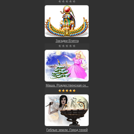
Загадки Египта
Маша. Рождественская ск...
Гиблые земли. Город теней