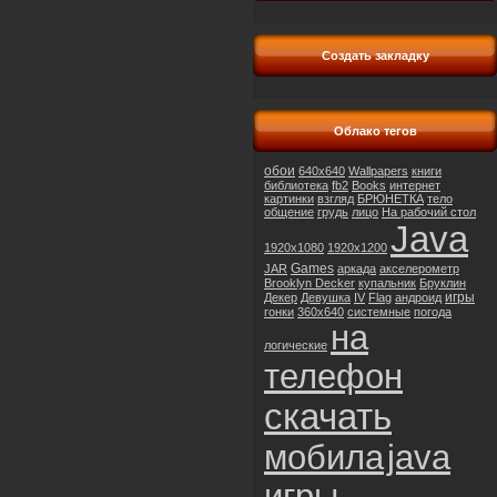
Создать закладку
Облако тегов
обои
640x640
Wallpapers
книги
библиотека
fb2
Books
интернет
картинки
взгляд
БРЮНЕТКА
тело
общение
грудь
лицо
На рабочий стол
Java
1920x1080
1920x1200
Games
JAR
аркада
акселерометр
Brooklyn Decker
купальник
Бруклин
игры
Декер
Девушка
IV
Flag
андроид
гонки
360x640
системные
погода
на
логические
телефон
скачать
мобила
java
игры