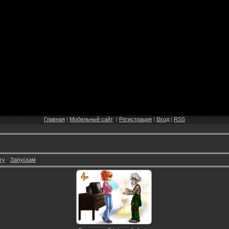
Главная
|
Мобильный сайт
|
Регистрация
|
Вход
|
RSS
гу
·
Запускам