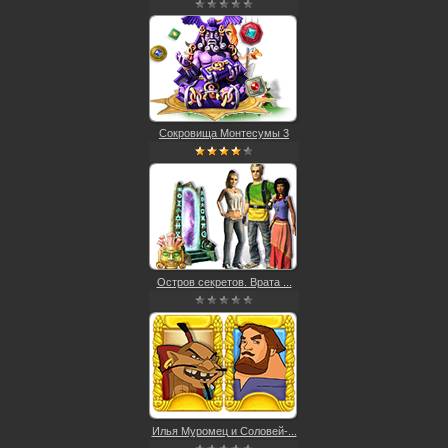
Сокровища Монтесумы 3
Остров секретов. Врата ...
Илья Муромец и Соловей-...