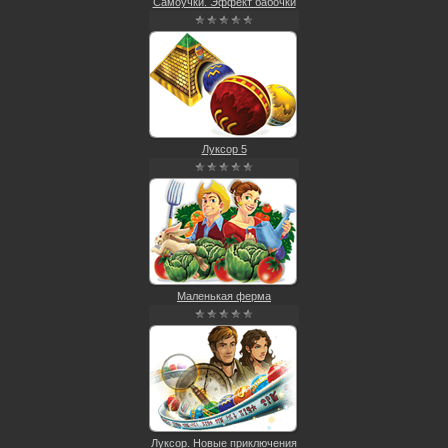
Самоучки. Эффект бабочки
Луксор 5
Маленькая ферма
Луксор. Новые приключения