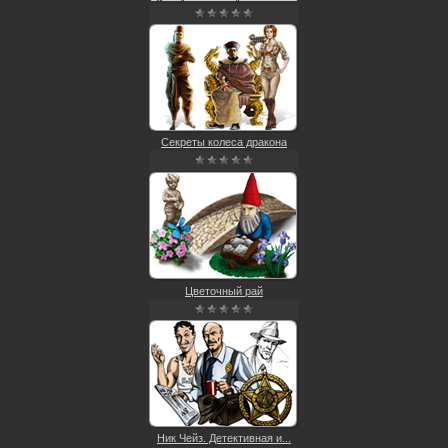
Секреты колеса дракона
Цветочный рай
Ник Чейз. Детективная и...