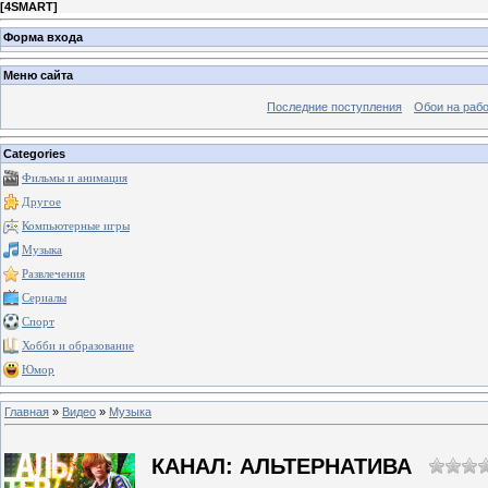
[
4SMART
]
Форма входа
Меню сайта
Последние поступления
Обои на рабо
Categories
Фильмы и анимация
Другое
Компьютерные игры
Музыка
Развлечения
Сериалы
Спорт
Хобби и образование
Юмор
Главная
»
Видео
»
Музыка
КАНАЛ: АЛЬТЕРНАТИВА