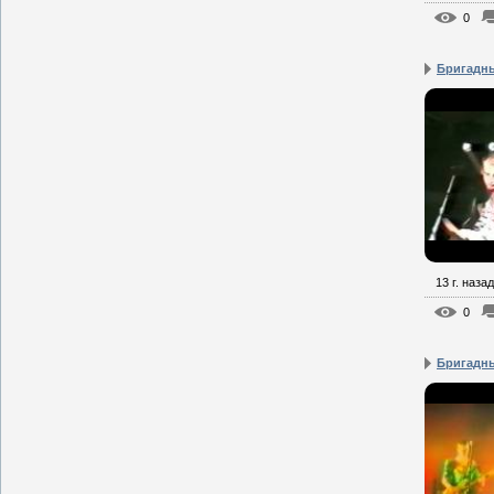
0
Бригадны
13 г. назад
0
Бригадны