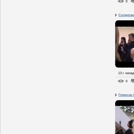
0
Солдатам
13 г. назад
0
Глюкоза п