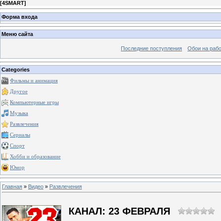
[
4SMART
]
Форма входа
Меню сайта
Последние поступления
Обои на рабо
Categories
Фильмы и анимация
Другое
Компьютерные игры
Музыка
Развлечения
Сериалы
Спорт
Хобби и образование
Юмор
Главная
»
Видео
»
Развлечения
КАНАЛ: 23 ФЕВРАЛЯ