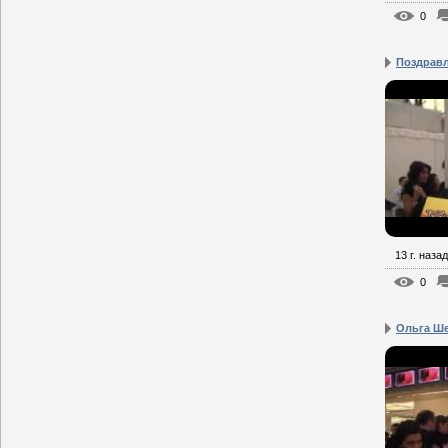
0
Поздравл
13 г. назад
0
Ольга Ше