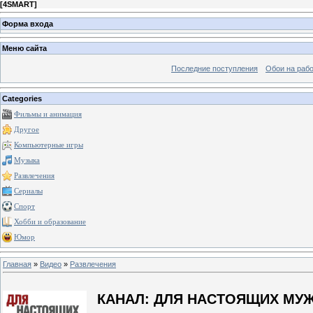
[
4SMART
]
Форма входа
Меню сайта
Последние поступления
Обои на рабо
Categories
Фильмы и анимация
Другое
Компьютерные игры
Музыка
Развлечения
Сериалы
Спорт
Хобби и образование
Юмор
Главная
»
Видео
»
Развлечения
КАНАЛ: ДЛЯ НАСТОЯЩИХ МУ