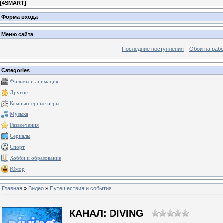
[
4SMART
]
Форма входа
Меню сайта
Последние поступления
Обои на рабо
Categories
Фильмы и анимация
Другое
Компьютерные игры
Музыка
Развлечения
Сериалы
Спорт
Хобби и образование
Юмор
Главная
»
Видео
»
Путешествия и события
КАНАЛ: DIVING