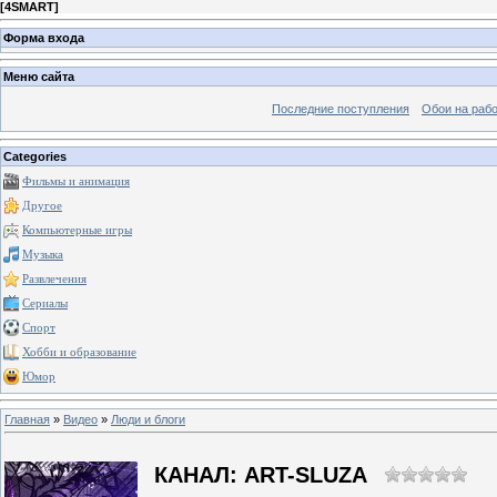
[
4SMART
]
Форма входа
Меню сайта
Последние поступления
Обои на рабо
Categories
Фильмы и анимация
Другое
Компьютерные игры
Музыка
Развлечения
Сериалы
Спорт
Хобби и образование
Юмор
Главная
»
Видео
»
Люди и блоги
КАНАЛ: ART-SLUZA