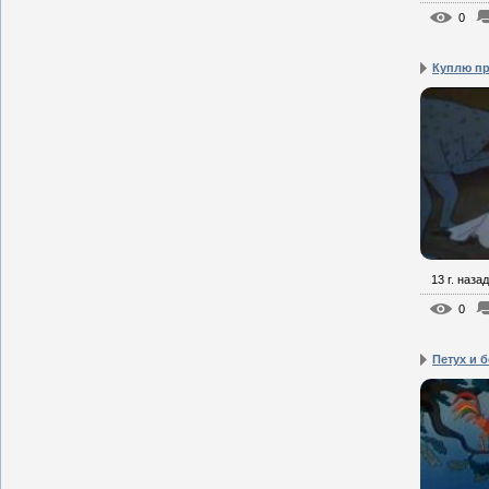
0
Куплю п
13 г. назад
0
Петух и 