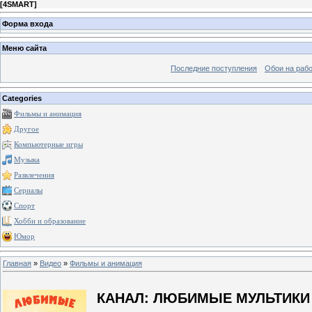
[
4SMART
]
Форма входа
Меню сайта
Последние поступления
Обои на рабо
Categories
Фильмы и анимация
Другое
Компьютерные игры
Музыка
Развлечения
Сериалы
Спорт
Хобби и образование
Юмор
Главная
»
Видео
»
Фильмы и анимация
КАНАЛ: ЛЮБИМЫЕ МУЛЬТИКИ