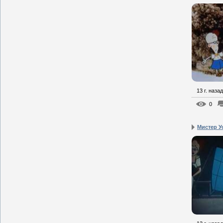
13 г. назад
0
Мистер У