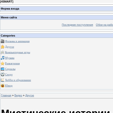
[
4SMART
]
Форма входа
Меню сайта
Последние поступления
Обои на рабо
Categories
Фильмы и анимация
Другое
Компьютерные игры
Музыка
Развлечения
Сериалы
Спорт
Хобби и образование
Юмор
Главная
»
Видео
»
Другое