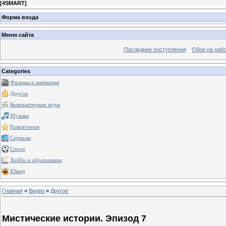
[
4SMART
]
Форма входа
Меню сайта
Последние поступления
Обои на рабо
Categories
Фильмы и анимация
Другое
Компьютерные игры
Музыка
Развлечения
Сериалы
Спорт
Хобби и образование
Юмор
Главная
»
Видео
»
Другое
Мистические истории. Эпизод 7