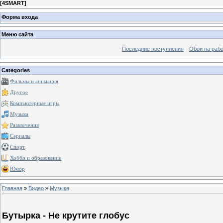
[
4SMART
]
Форма входа
Меню сайта
Последние поступления
Обои на рабо
Categories
Фильмы и анимация
Другое
Компьютерные игры
Музыка
Развлечения
Сериалы
Спорт
Хобби и образование
Юмор
Главная
»
Видео
»
Музыка
Бутырка - Не крутите глобус