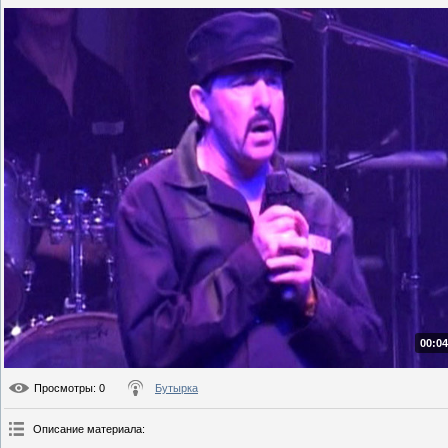
00:04
Просмотры
: 0
Бутырка
Описание материала
: