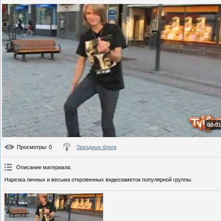
00:01
Просмотры
: 0
Звездные блоги
Описание материала
:
Нарезка личных и весьма откровенных видеозаметок популярной группы.