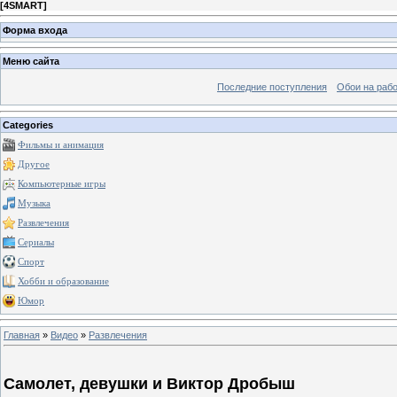
[
4SMART
]
Форма входа
Меню сайта
Последние поступления
Обои на рабо
Categories
Фильмы и анимация
Другое
Компьютерные игры
Музыка
Развлечения
Сериалы
Спорт
Хобби и образование
Юмор
Главная
»
Видео
»
Развлечения
Самолет, девушки и Виктор Дробыш