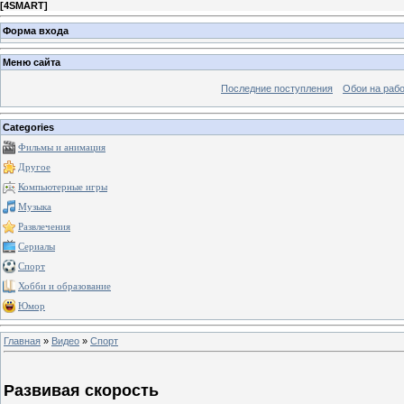
[
4SMART
]
Форма входа
Меню сайта
Последние поступления
Обои на рабо
Categories
Фильмы и анимация
Другое
Компьютерные игры
Музыка
Развлечения
Сериалы
Спорт
Хобби и образование
Юмор
Главная
»
Видео
»
Спорт
Развивая скорость