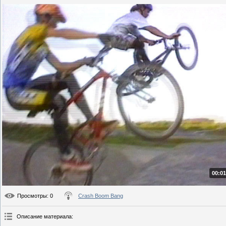
00:01
Просмотры
: 0
Crash Boom Bang
Описание материала
: