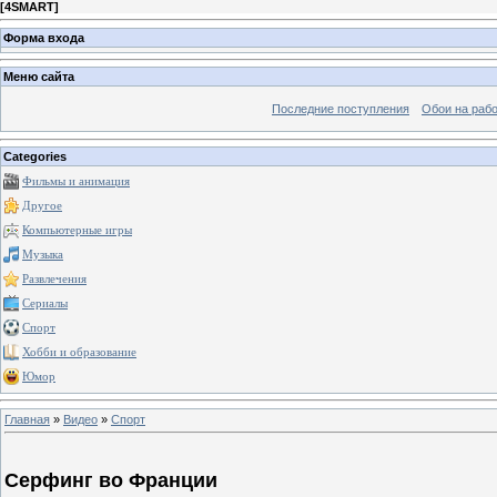
[
4SMART
]
Форма входа
Меню сайта
Последние поступления
Обои на рабо
Categories
Фильмы и анимация
Другое
Компьютерные игры
Музыка
Развлечения
Сериалы
Спорт
Хобби и образование
Юмор
Главная
»
Видео
»
Спорт
Серфинг во Франции