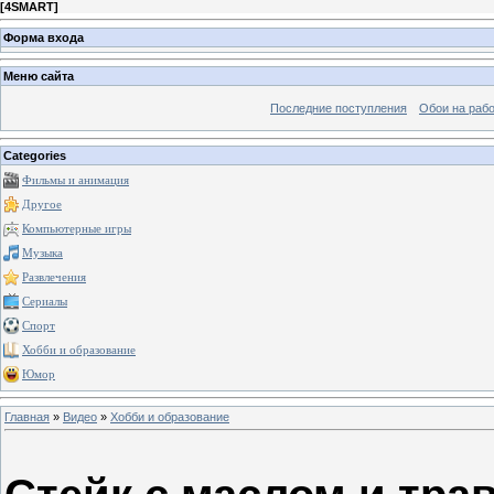
[
4SMART
]
Форма входа
Меню сайта
Последние поступления
Обои на рабо
Categories
Фильмы и анимация
Другое
Компьютерные игры
Музыка
Развлечения
Сериалы
Спорт
Хобби и образование
Юмор
Главная
»
Видео
»
Хобби и образование