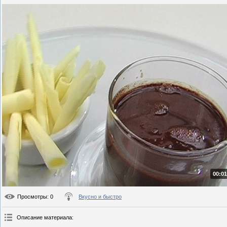
00:01
Просмотры
: 0
Вкусно и быстро
Описание материала
: