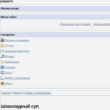
[
4SMART
]
Форма входа
Меню сайта
Последние поступления
Обои на рабо
Categories
Фильмы и анимация
Другое
Компьютерные игры
Музыка
Развлечения
Сериалы
Спорт
Хобби и образование
Юмор
Главная
»
Видео
»
Хобби и образование
Шоколадный суп