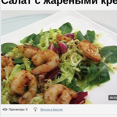
Салат с жареными кр
00:01
Просмотры
: 0
Вкусно и быстро