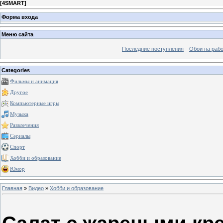
[
4SMART
]
Форма входа
Меню сайта
Последние поступления
Обои на рабо
Categories
Фильмы и анимация
Другое
Компьютерные игры
Музыка
Развлечения
Сериалы
Спорт
Хобби и образование
Юмор
Главная
»
Видео
»
Хобби и образование