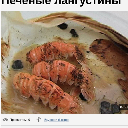
Печеные лангустины
00:01
Просмотры
: 0
Вкусно и быстро