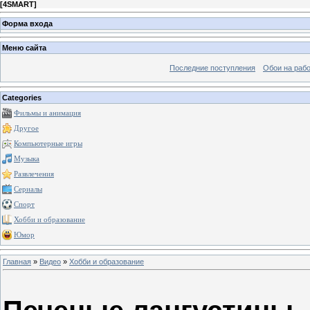
[
4SMART
]
Форма входа
Меню сайта
Последние поступления
Обои на рабо
Categories
Фильмы и анимация
Другое
Компьютерные игры
Музыка
Развлечения
Сериалы
Спорт
Хобби и образование
Юмор
Главная
»
Видео
»
Хобби и образование