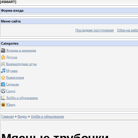
[
4SMART
]
Форма входа
Меню сайта
Последние поступления
Обои на рабо
Categories
Фильмы и анимация
Другое
Компьютерные игры
Музыка
Развлечения
Сериалы
Спорт
Хобби и образование
Юмор
Главная
»
Видео
»
Хобби и образование