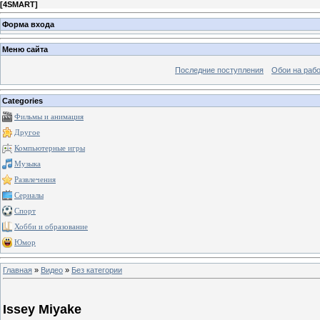
[
4SMART
]
Форма входа
Меню сайта
Последние поступления
Обои на рабо
Categories
Фильмы и анимация
Другое
Компьютерные игры
Музыка
Развлечения
Сериалы
Спорт
Хобби и образование
Юмор
Главная
»
Видео
»
Без категории
Issey Miyake