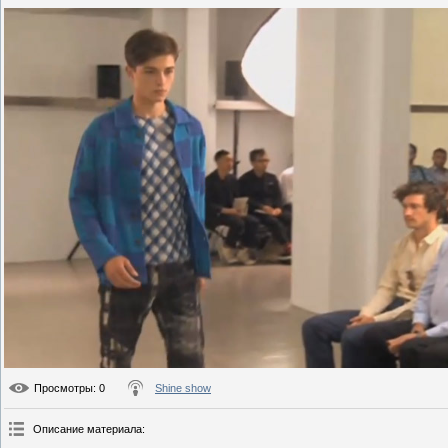
Просмотры
: 0
Shine show
Описание материала
: