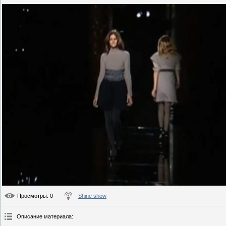
Просмотры
: 0
Shine show
Описание материала
: