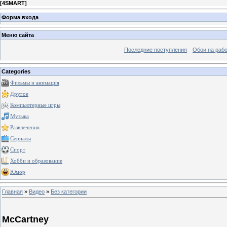
[
4SMART
]
Форма входа
Меню сайта
Последние поступления
Обои на рабо
Categories
Фильмы и анимация
Другое
Компьютерные игры
Музыка
Развлечения
Сериалы
Спорт
Хобби и образование
Юмор
Главная
»
Видео
»
Без категории
McCartney