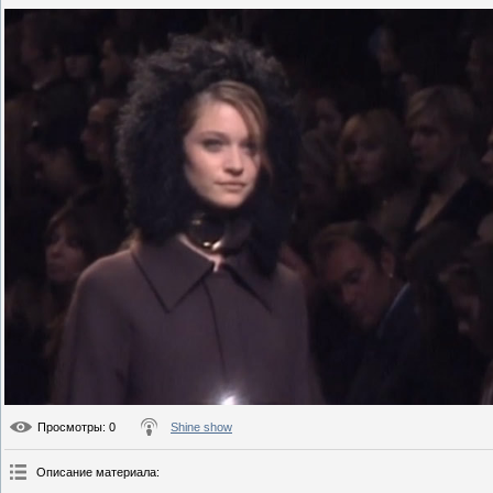
Просмотры
: 0
Shine show
Описание материала
: