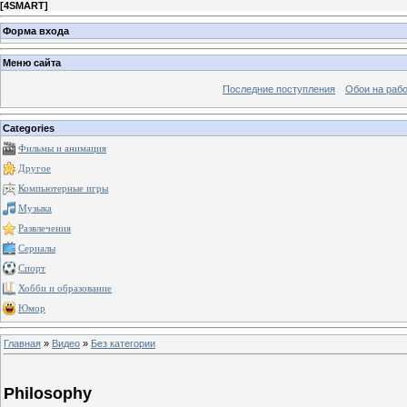
[
4SMART
]
Форма входа
Меню сайта
Последние поступления
Обои на рабо
Categories
Фильмы и анимация
Другое
Компьютерные игры
Музыка
Развлечения
Сериалы
Спорт
Хобби и образование
Юмор
Главная
»
Видео
»
Без категории
Philosophy