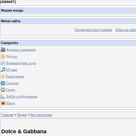
[
4SMART
]
Форма входа
Меню сайта
Последние поступления
Обои на рабо
Categories
Фильмы и анимация
Другое
Компьютерные игры
Музыка
Развлечения
Сериалы
Спорт
Хобби и образование
Юмор
Главная
»
Видео
»
Без категории
Dolce & Gabbana