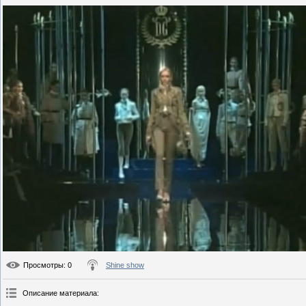
Просмотры
: 0
Shine show
Описание материала
: