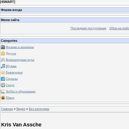
[
4SMART
]
Форма входа
Меню сайта
Последние поступления
Обои на рабо
Categories
Фильмы и анимация
Другое
Компьютерные игры
Музыка
Развлечения
Сериалы
Спорт
Хобби и образование
Юмор
Главная
»
Видео
»
Без категории
Kris Van Assche