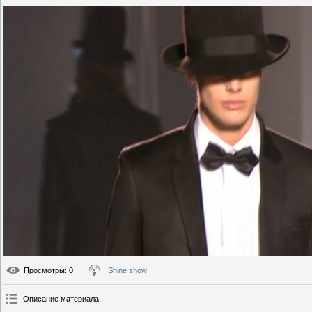
Просмотры
: 0
Shine show
Описание материала
: