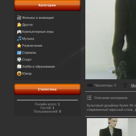
Категории
Фильмы и анимация
Другое
Компьютерные игры
Музыка
Развлечения
Сериалы
Спорт
Хобби и образование
Юмор
Просмотры
: 0
Мо
Статистика
Описание материала
:
Онлайн всего:
1
Культовый дизайнер более 40 л
Гостей:
1
современный офисный стиль. Д
Пользователей:
0