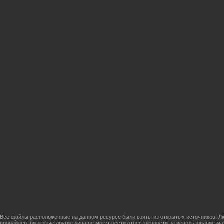
Все файлы расположенные на данном ресурсе были взяты из открытых источников. Лю
провайдер, ни любые другие лица не могут нести отвественности за использование м