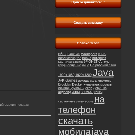
Присоединяйтесь!!!
Создать закладку
Облако тегов
обои
640x640
Wallpapers
книги
библиотека
fb2
Books
интернет
картинки
взгляд
БРЮНЕТКА
тело
грудь
общение
лицо
На рабочий стол
Java
1920x1080
1920x1200
Games
JAR
аркада
акселерометр
Brooklyn Decker
купальник
модель
бикини
Бруклин Декер
Девушка
игры
андроид
360x640
гонки
на
системные
логические
ий смокинг, создал
телефон
скачать
мобила
java