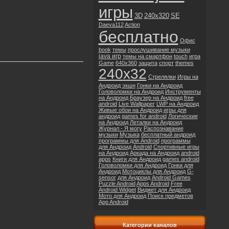
игры
3D
240x320
SE
Daeva112
Action
бесплатно
Офис
book
темы
прослушивание музыки
java игр
темы на смартфон
touch
игра
Game
640x360
защита
спорт
themes
240x32
Стрелялки
Игры на
Андроид
экшн
Гонки на Андроид
Головоломки на Андроид
Инструменты
на Андроид
Браузер на Андроид
free
android
Live Wallpaper
LWP на Андроид
Живые обои на Андроид
игры для
андроид
games for android
Логические
на Андроид
Леталки на Андроид
Журнал - Я могу
Распознавание
музыки
Музыка
бесплатный андроид
программы для Android
программы
для Андроид
Android
Спортивные игры
на Андроид
Аркада на Андроид
android
apps
Книги для Андроид
games android
Головоломки для Андроид
Гонки для
Андроид
Мотоциклы для Андроид
G-
sensor
для Андроид
Android Games
Puzzle Android
Apps Android
Free
Android Widget
Виджет для Андроид
Мото для Андроид
Поиск предметов
App Android
Категории каналов