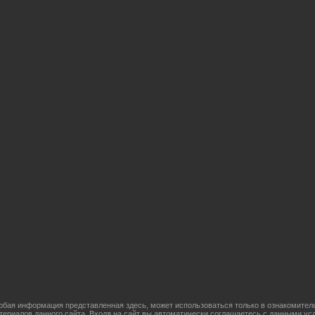
бая информация представленная здесь, может использоваться только в ознакомительн
атериалов данного сайта. Входя на сайт вы автоматически соглашаетесь с данными ус