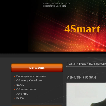
Пятница, 07 Авг 2026, 09:04
Приветствую Вас
Гость
4Smart
Главная
»
Видео
»
Без категории
Меню сайта
Ив-Сен Лоран
Последние поступления
Обои на рабочий стол
Форум
Обратная связь
Java игры
Видео