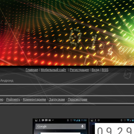
Главная
|
Мобильный сайт
|
Регистрация
|
Вход
|
RSS
 Андроид
ию
·
Рейтингу
·
Комментариям
·
Загрузкам
·
Просмотрам