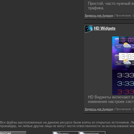
Простой, часто нужный в
трафика.
Виджеты для Андроид
| Просмотров: 1
HD Widgets
HD Виджеты включают в 
изменения настроек сис
Виджеты для Андроид
| Просмотров: 1
Все файлы расположенные на данном ресурсе были взяты из открытых источников. Лю
провайдер, ни любые другие лица не могут нести отвественности за использование м