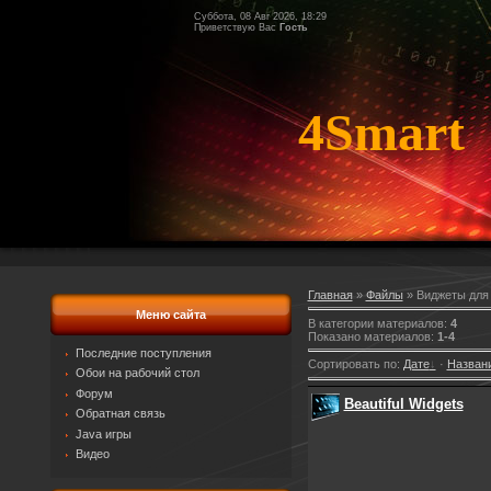
Суббота, 08 Авг 2026, 18:29
Приветствую Вас
Гость
4Smart
Главная
»
Файлы
» Виджеты для
Меню сайта
В категории материалов
:
4
Показано материалов
:
1-4
Последние поступления
Сортировать по
:
Дате
·
Назван
Обои на рабочий стол
Форум
Beautiful Widgets
Обратная связь
Java игры
Видео