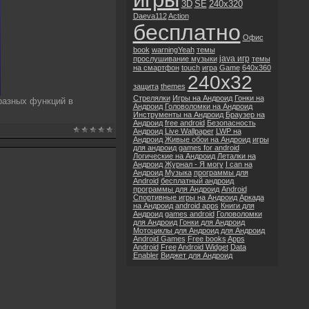
3D
SE
240x320
Daeva112
Action
бесплатно
Офис
book
warningYeah
темы
java игр
прослушивание музыки
темы
на смартфон
touch
игра
Game
640x360
240x32
защита
themes
Стрелялки
Игры на Андроид
Гонки на
разных функций в
Андроид
Головоломки на Андроид
Инструменты на Андроид
Браузер на
Андроид
free android
Безопасность
Андроид
Live Wallpaper
LWP на
Андроид
Живые обои на Андроид
игры
для андроид
games for android
Логические на Андроид
Леталки на
Андроид
Журнал - Я могу
I can на
Андроид
Музыка
программы для
Android
бесплатный андроид
программы для Андроид
Android
Спортивные игры на Андроид
Аркада
на Андроид
android apps
Книги для
Андроид
games android
Головоломки
для Андроид
Гонки для Андроид
Мотоциклы для Андроид
для Андроид
Android Games
Free books
Apps
Android
Free
Android Widget
Data
Enabler
Виджет для Андроид