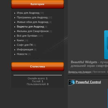
Категории
Игры для Андроид
[58]
Программы для Андроид
[37]
Живые обои для Андроид
[4]
Виджеты для Андроид
[4]
Фильмы для Смартфонов
[1]
Всё для Symbian
[145]
Книги
[19]
Софт для ПК
[1]
Информация
[4]
Новости
[0]
Beautiful Widgets
- лучш
домашний экран
смартфо
Статистика
Виджеты для Андроид
| Просмотров: 1
Онлайн всего:
1
Гостей:
1
Powerful Control
Пользователей:
0