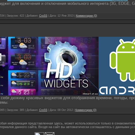
иджет для включения и отключения мобильного интернета (
3G, EDGE, 
534 | Загрузок: 422 | Добавил:
CroSS
| Дата:
12 Янв 2013
|
Комментарии (0)
себя дюжину красивых виджетов для отображения времени, погоды, про
темы.
065 | Загрузок: 385 | Добавил:
CroSS
| Дата:
09 Окт 2012
|
Комментарии (0)
бая информация представленная здесь, может использоваться только в ознакомительн
атериалов данного сайта. Входя на сайт вы автоматически соглашаетесь с данными ус