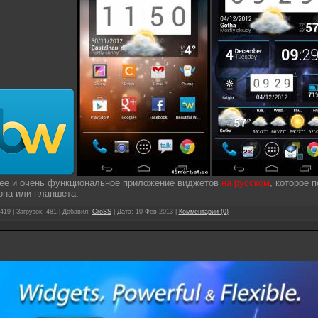
ее и очень функциональное приложение виджетов
на русском
, которое 
на или планшета.
419 | Загрузок: 481 | Добавил:
CroSS
| Дата:
10 Фев 2013
|
Комментарии (0)