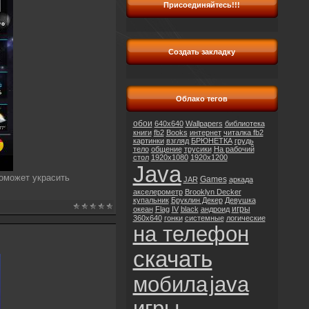
Присоединяйтесь!!!
Создать закладку
Облако тегов
обои
640x640
Wallpapers
библиотека
книги
fb2
Books
интернет
читалка fb2
картинки
взгляд
БРЮНЕТКА
грудь
тело
общение
трусики
На рабочий
стол
1920x1080
1920x1200
Java
поможет украсить
Games
JAR
аркада
акселерометр
Brooklyn Decker
купальник
Бруклин Декер
Девушка
игры
океан
Flag
IV
black
андроид
360x640
гонки
системные
логические
на телефон
скачать
мобила
java
игры