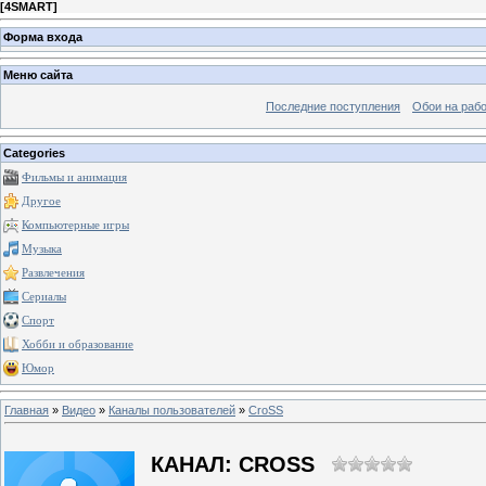
[
4SMART
]
Форма входа
Меню сайта
Последние поступления
Обои на рабо
Categories
Фильмы и анимация
Другое
Компьютерные игры
Музыка
Развлечения
Сериалы
Спорт
Хобби и образование
Юмор
Главная
»
Видео
»
Каналы пользователей
»
CroSS
КАНАЛ: CROSS