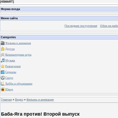
[
4SMART
]
Форма входа
Меню сайта
Последние поступления
Обои на рабо
Categories
Фильмы и анимация
Другое
Компьютерные игры
Музыка
Развлечения
Сериалы
Спорт
Хобби и образование
Юмор
Главная
»
Видео
»
Фильмы и анимация
Баба-Яга против! Второй выпуск