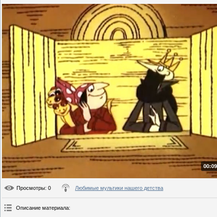
00:09
Просмотры
: 0
Любимые мультики нашего детства
Описание материала
: